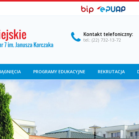
BIP,
Biuletyn
EPUAP
Informacji
ePUAP
Publicznej
Kontakt
telefoniczny
:
tel.: (22) 732-13-72
IĄGNIĘCIA
PROGRAMY EDUKACYJNE
REKRUTACJA