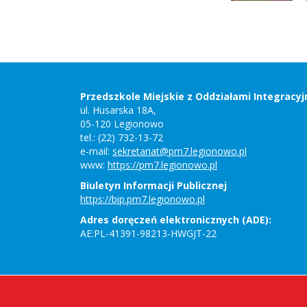
Stopka
Adres
szkoły,
kontakt
Przedszkole Miejskie z Oddziałami Integracyj
ul. Husarska 18A,
05-120 Legionowo
tel.: (22) 732-13-72
e-mail:
sekretariat@pm7.legionowo.pl
www:
https://pm7.legionowo.pl
Biuletyn Informacji Publicznej
https://bip.pm7.legionowo.pl
Adres doręczeń elektronicznych (ADE):
AE:PL-41391-98213-HWGJT-22
Copyright