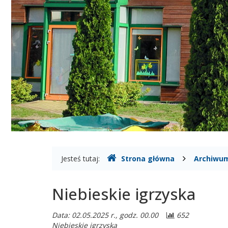
Gdzie
Jesteś tutaj:
Strona główna
Archiwum
jesteśmy
Niebieskie igrzyska
Data: 02.05.2025 r., godz. 00.00
652
Niebieskie igrzyska