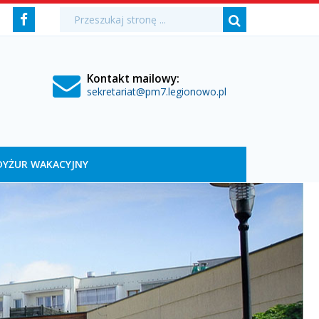
Media
Wyszukiwarka
Wyszukiwana
Formularz
Facebook
fraza:
Szukaj
społecznościowe
wyszukiwania
Kontakt mailowy:
sekretariat@pm7.legionowo.pl
DYŻUR WAKACYJNY