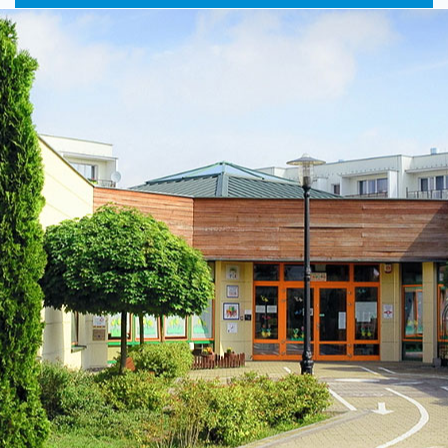
główne
nawigac