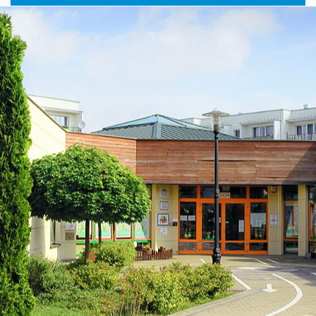
główne
nawigac